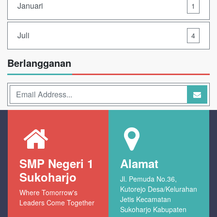
Januari
1
Juli
4
Berlangganan
SMP Negeri 1
Alamat
Sukoharjo
Jl. Pemuda No.36,
Kutorejo Desa/Kelurahan
Where Tomorrow's
Jetis Kecamatan
Leaders Come Together
Sukoharjo Kabupaten